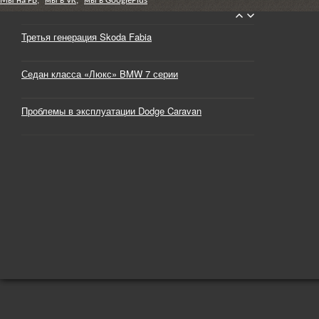
Мы на FB,
мы в VK,
мы в GooglePlus
Третья генерация Skoda Fabia
Седан класса «Люкс» BMW 7 серии
Проблемы в эксплуатации Dodge Caravan
Немного об Американской легенде Pontiac
Владельцам Jeep Grand Cherokee
Проблемы с турбокомпрессором. Что делать?
Ремонт дизельного двигателя
Основы эксплуатации и обслуживания
аккумуляторных батарей