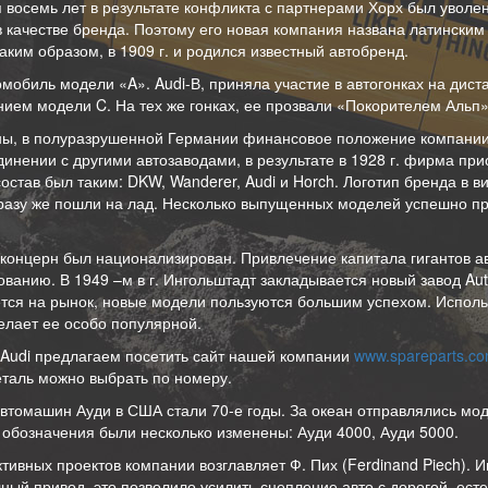
тя восемь лет в результате конфликта с партнерами Хорх был уволе
 качестве бренда. Поэтому его новая компания названа латинским 
аким образом, в 1909 г. и родился известный автобренд.
мобиль модели «A». Audi-В, приняла участие в автогонках на диста
ием модели C. На тех же гонках, ее прозвали «Покорителем Альп»
ны, в полуразрушенной Германии финансовое положение компании
инении с другими автозаводами, в результате в 1928 г. фирма пр
состав был таким: DKW, Wanderer, Audi и Horch. Логотип бренда в в
разу же пошли на лад. Несколько выпущенных моделей успешно пр
концерн был национализирован. Привлечение капитала гигантов ав
ванию. В 1949 –м в г. Ингольштадт закладывается новый завод Aut
тся на рынок, новые модели пользуются большим успехом. Исполь
делает ее особо популярной.
 Audi предлагаем посетить сайт нашей компании
www.spareparts.c
еталь можно выбрать по номеру.
втомашин Ауди в США стали 70-е годы. За океан отправлялись мод
 обозначения были несколько изменены: Ауди 4000, Ауди 5000.
ктивных проектов компании возглавляет Ф. Пих (Ferdinand Piech). 
ный привод, это позволило усилить сцепление авто с дорогой, ест