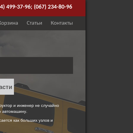
4) 499-37-96; (067) 234-80-96
Корзина
Статьи
Контакты
асти
руктор и инженер не случайно
ю автомашину.
ается как больших узлов и