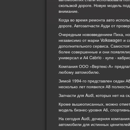
скользкой дороге. Новую модель под
внимание.
Когда во время ремонта авто исполь
дороге. Автозапчасти Ауди от прове
Очередным нововведением Пиха, но 
независимо от марки Volkswagen и 
дополнительного сервиса. Самостоя
более совершенные и они появлялись
универсал и А4 Cabrio - купе - кабри
Компания ООО «Вертекс-А» предлагае
любому автомобилю.
Зимой 1994-го представлен седан А8
несколько лет появился А8 полност
Запчасти для Audi, которых нет на 
Кроме вышеописанных, можно отметит
модель бизнес-уровня А6, спортивн
На сегодня Audi, дочерняя компания
автомобили для истинных ценителей