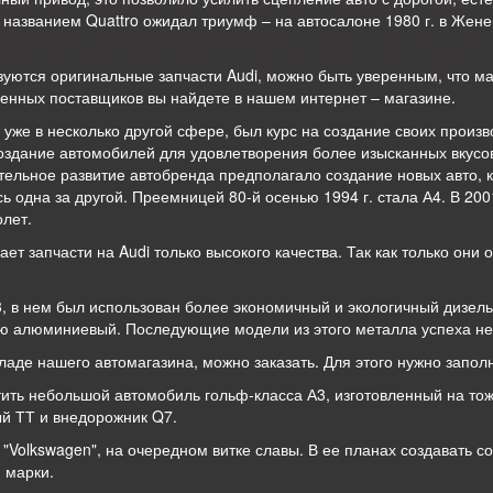
 названием Quattro ожидал триумф – на автосалоне 1980 г. в Жен
зуются оригинальные запчасти Audi, можно быть уверенным, что м
ренных поставщиков вы найдете в нашем интернет – магазине.
уже в несколько другой сфере, был курс на создание своих прои
создание автомобилей для удовлетворения более изысканных вкусо
тельное развитие автобренда предполагало создание новых авто, 
 одна за другой. Преемницей 80-й осенью 1994 г. стала А4. В 20
олет.
т запчасти на Audi только высокого качества. Так как только они 
, в нем был использован более экономичный и экологичный дизель
ью алюминиевый. Последующие модели из этого металла успеха не 
складе нашего автомагазина, можно заказать. Для этого нужно запо
ь небольшой автомобиль гольф-класса А3, изготовленный на тоже 
ый ТТ и внедорожник Q7.
 "Volkswagen", на очередном витке славы. В ее планах создавать 
 марки.