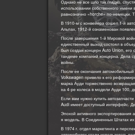
Однако не все шло так гладко, спус
использовании собственного имени в
равнозначно «horche» по-немецки. Т
В 1910-м с конвейера сошел 1-й авто
Альпах, 1912-й ознаменован появлен
После завершения 1-й Мировой вой
единственный выход состоял в объед
был создан концерн Auto Union, его 
тандеме компаний концерна. Дела с
войны.
После ее окончания автомобильный 
Volkswagen привело к его реформиро
марка Ауди торжественно возвращае
на 4-ре колеса в модели Ауди 100, 
Если вам нужно купить автозапчасти
Audi имеет доступный интерфейс. Д
Эпохой активного экспортирования а
я модель. В Соединенных Штатах их
В 1974 г. отдел маркетинга и перспе
автомобилях стали использовать пол