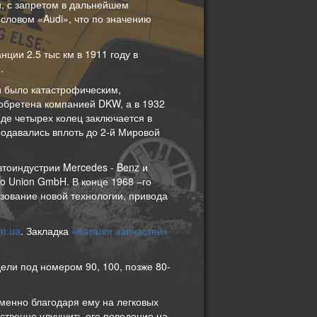
н, с запретом в дальнейшем
словом «Audi», что по значению
нции 2.5 тыс км в 1911 году в
.
 было катастрофическим,
иобретена компанией DKW, а в 1932
иде четырех колец заключается в
одавались вплоть до 2-й Мировой
тоиндустрии Mercedes - Benz и
o Union GmbH. В конце 1968 –го
зование новой технологии, привода
om.ua
. Закладка
«Каталог запчастей»
ели под номером 90, 100, позже 80-
Именно благодаря ему на легковых
ественно улучшить его поведение на